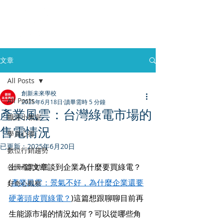
文章
All Posts
創新未來學校
All Posts
2025年6月18日
讀畢需時 5 分鐘
產業風雲：台灣綠電市場的
職涯小教室
售電情況
學員心得
已更新：
2025年6月20日
數位行銷趨勢
上一篇文章談到企業為什麼要買綠電？
各國產業動態
(
產業風雲：景氣不好，為什麼企業還要
好奇心觀察
硬著頭皮買綠電？
)這篇想跟聊聊目前再
生能源市場的情況如何？可以從哪些角