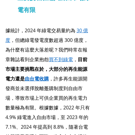
電有限
據統計，2024 年綠電交易量約為 
30 億
度
，但總綠電發電度數超過 300 億度，
為什麼有這麼大落差呢？我們時常在報
章雜誌看到企業抱怨
買不到綠電
，
目前
市場主要挑戰在於，大部分的再生能源
電力還是
由台電收購
，許多再生能源開
發商並未選擇脫離躉購制度到自由市
場，導致市場上可供企業買的再生電力
數量極為有限。根據數據，2022 年只有 
4.9% 綠電進入自由市場，至 2023 年的 
7.1%、2024 年提高到 8.8%，隨著台電