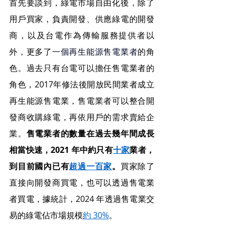
首先要談到，綠電市場自由化後，除了
用戶買家，負責開發、供應綠電的開發
商，以及台電作為傳輸服務提供者以
外，更多了
一個再生能源售電業者
的角
色。過去只有台電可以擔任售電業者的
角色，2017年修法後開放民間業者成立
再生能源售電業，售電業者可以整合開
發商收購綠電，再依用戶的需求賣給企
業。
售電業者的數量在過去幾年間成長
相當快速，2021 年中約只有
十家
業者，
到目前國內已有
超過一百家
。
買家除了
直接向開發商買電，也可以透過售電業
者買電，據統計，2024 年透過售電業交
易的綠電佔市場規模
約 30%
。