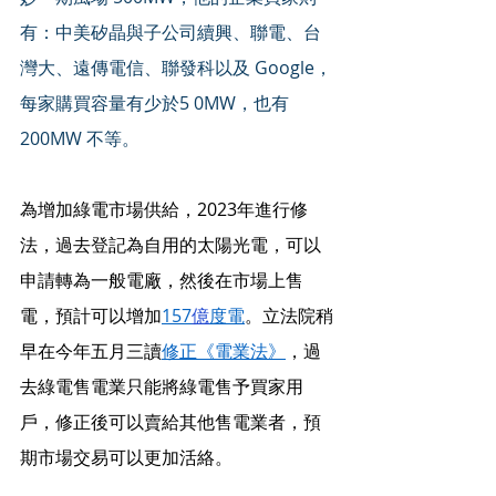
有：中美矽晶與子公司續興、聯電、台
灣大、遠傳電信、聯發科以及 Google，
每家購買容量有少於5 0MW，也有 
200MW 不等。
為增加綠電市場供給，2023年進行修
法，過去登記為自用的太陽光電，可以
申請轉為一般電廠，然後在市場上售
電，預計可以增加
157
億
度電
。立法院稍
早在今年五月三讀
修正《電業法》
，過
去綠電售電業只能將綠電售予買家用
戶，修正後可以賣給其他售電業者，預
期市場交易可以更加活絡。