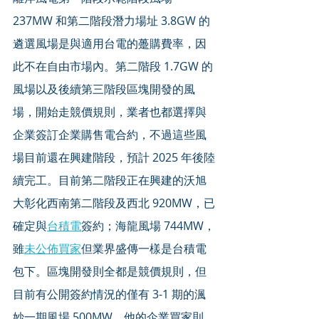
237MW 和第二階段潛力場址 3.8GW 的
遴選風場是與適用台電的躉購費率，因
此不在自由市場內。第二階段 1.7GW 的
風場以及後續第三階段區塊開發的風
場，開始走競價規則，業者也都選擇與
企業簽訂企業購售電合約，不過這些風
場目前還在興建階段，預計 2025 年後陸
續完工。目前第二階段正在興建的沃旭
大彰化西南第二階段及西北 920MW，已
確定與
台積電
簽約；海龍風場 744MW，
雖
未公佈買家
但業界盛傳一樣是台積電
包下。區塊開發則全都是競價規則，但
目前有公開簽約情況的僅有 3-1 期的渢
妙一期風場 500MW，他的企業買家則