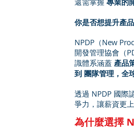
專業的
還需掌握
你是否想提升產
NPDP（New Pro
開發管理協會（P
產品
識體系涵蓋
到 團隊管理，全球 
透過 NPDP 國
爭力，讓薪資更
為什麼選擇 