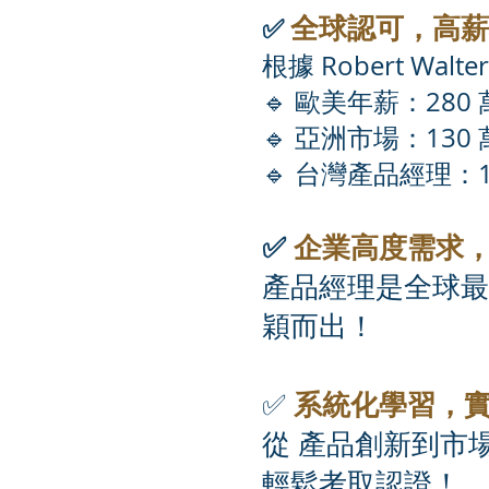
全球認可，高薪
✅
根據 Robert Wal
🔹 歐美年薪：280 
🔹 亞洲市場：130 
🔹 台灣產品經理：1
✅
企業高度需求
產品經理是全球最
穎而出！
系統化學習，
✅
從 產品創新到市
輕鬆考取認證！