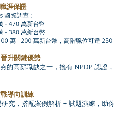
職涯保證
ters 國際調查：
萬 - 470 萬新台幣
萬 - 380 萬新台幣
00 萬 - 200 萬新台幣，高階職位可達 25
，晉升關鍵優勢
夯的高薪職缺之一，擁有 NPDP 認證
實戰導向訓練
場研究，搭配案例解析 + 試題演練，助