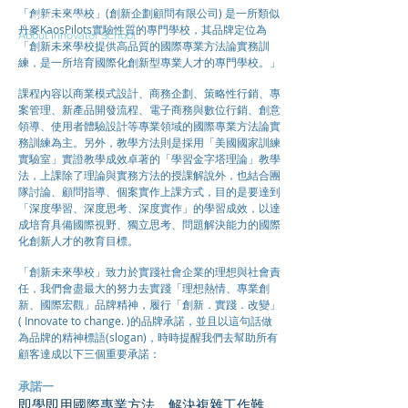
「創新未來學校」(創新企劃顧問有限公司) 是一所類似
品牌與承諾
丹麥KaosPilots實驗性質的專門學校，其品牌定位為
About Innovator School
「創新未來學校提供高品質的國際專業方法論實務訓
練，是一所培育國際化創新型專業人才的專門學校。」
課程內容以商業模式設計、商務企劃、策略性行銷、專
案管理、新產品開發流程、電子商務與數位行銷、創意
領導、使用者體驗設計等專業領域的國際專業方法論實
務訓練為主。另外，教學方法則是採用「美國國家訓練
實驗室」實證教學成效卓著的「學習金字塔理論」教學
法，上課除了理論與實務方法的授課解說外，也結合團
隊討論、顧問指導、個案實作上課方式，目的是要達到
「深度學習、深度思考、深度實作」的學習成效，以達
成培育具備國際視野、獨立思考、問題解決能力的國際
化創新人才的教育目標。
「創新未來學校」致力於實踐社會企業的理想與社會責
任，我們會盡最大的努力去實踐「理想熱情、專業創
新、國際宏觀」品牌精神，履行「創新．實踐．改變」
( Innovate to change. )的品牌承諾，並且以這句話做
為品牌的精神標語(slogan)，時時提醒我們去幫助所有
顧客達成以下三個重要承諾：
承諾一
即學即用國際專業方法，解決複雜工作難