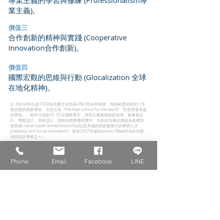
專業主義的學習與修練 (Professionalism專
業主義)。
價值三
合作創新的精神與實踐 (Cooperative
Innovation合作創新)。
價值四
國際宏觀的思維與行動 (Glocalization 全球
在地化精神)。
註: KaosPilots是1992由丹麥文化部長Uffe Elbak所創辦，現由歐盟資助的三年
制另類的商業學校，它定位為〝the best school for the world"「對世界最有益
的學校」，每年只招收35-37位國際學生，課程主要教授創意領導、新事業設
計、專案設計、流程設計，課程強調實務與實作，目的在培養以價值為基礎的
創業家( value-based entrepreneurship)以及具備創意創新能力的專業人才
(creativity and social innovation)，曾在2007年被Business Week評為全球最
佳的設計學校之一。
​聯絡我們
Phone
Email
Facebook
LINE