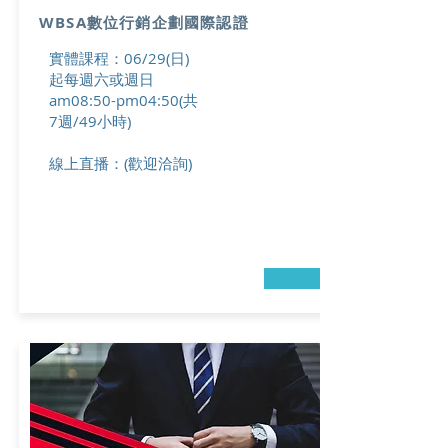
WBSA數位行銷企劃國際認證
實體課程：
06/29(日)
起每週六或週日
am08:50-pm04:50(共
7週/49小時)
線上直播：(歡迎洽詢)
→