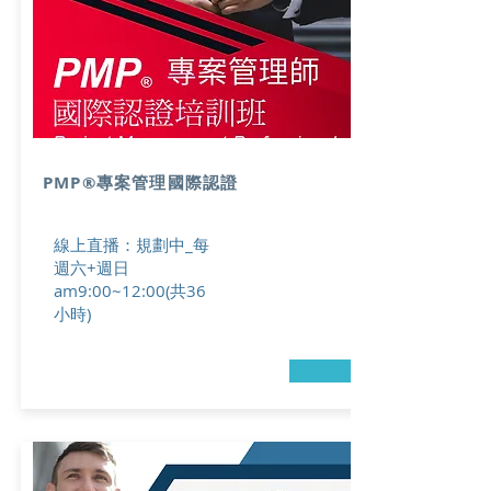
PMP®專案管理國際認證
線上直播：規劃中_每
週六+週日
am9:00~12:00(共36
小時)
→