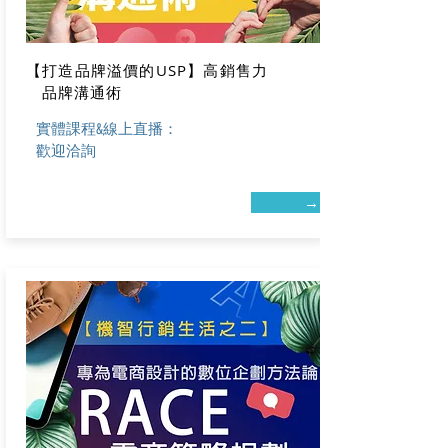
【打造品牌溢價的USP】高銷售力
​ 品牌溝通術
實體課程&
線上直播：
歡迎洽詢
→