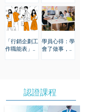
行銷企劃 開
作表現上，有
始著手！
起加分效果
嗎?
「行銷企劃工
學員心得：學
作職能表」是
會了做事，更
什麼?
參透了待人處
事！
認證課程