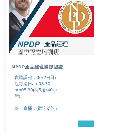
NPDP產品經理國際認證
實體課程：06/29(日)
起每週日
am08:30-
pm05:30(共5週/40小
時)
線上直播：(歡迎洽詢)
→