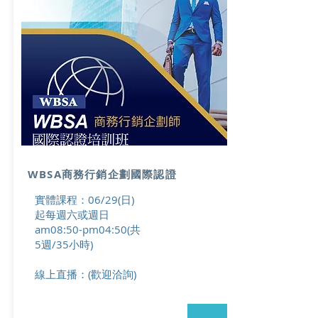
WBSA商務行銷企劃國際認證
實體課程：06/29(日)
起每週六或週日
am08:50-pm04:50(共
5週/35小時)
線上直播：
(歡迎洽詢)
→