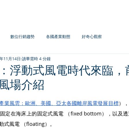
Home
認證系列
主題課程
企業內訓
數位行銷趨勢
各國產業動態
好奇心觀察
4年11月14日
讀畢需時 4 分鐘
：浮動式風電時代來臨，
風場介紹
產業風雲：歐洲、美國、亞太各國離岸風電發展目標
），
定在海床上的固定式風電 （fixed bottom），以
風電 （floating）。