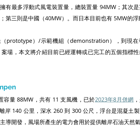
擁有最多浮動式風電裝置量，總裝置量 94MW；其次
W；第三則是中國（40MW）。而日本目前也有 5MW的
rototype）/示範機組（demonstration），到
rcial）案場，本文將介紹目前已經運轉或已完工的五個指
mpen
n 裝置容量 88MW，共有 11 支風機，已於
2023年8月併網
，
岸 140 公里，深水 260 到 300 公尺，浮台是混凝
nor 主導開發，風場所產生的電力會用於提供離岸石油天然