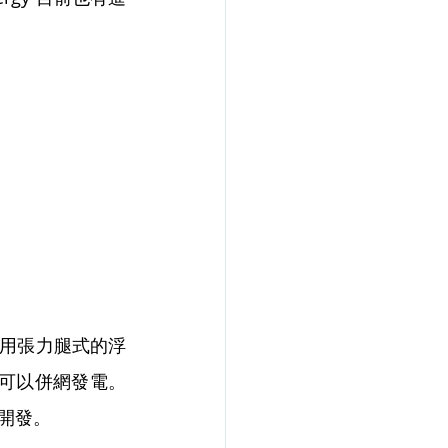
採用張力腿式的浮
 年可以併網發電。
的開發。