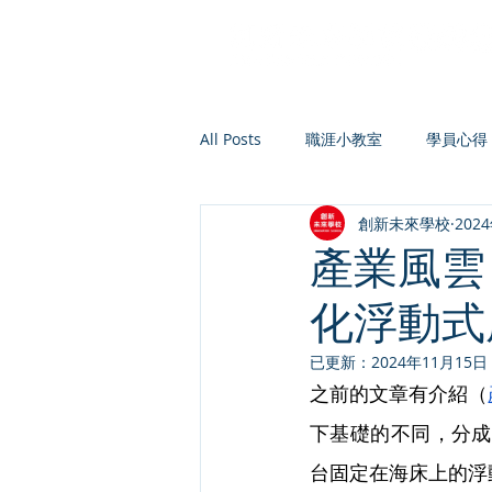
All Posts
職涯小教室
學員心得
創新未來學校
202
產業風雲
化浮動式
已更新：
2024年11月15日
之前的文章有介紹（
下基礎的不同，分成固
台固定在海床上的浮動式