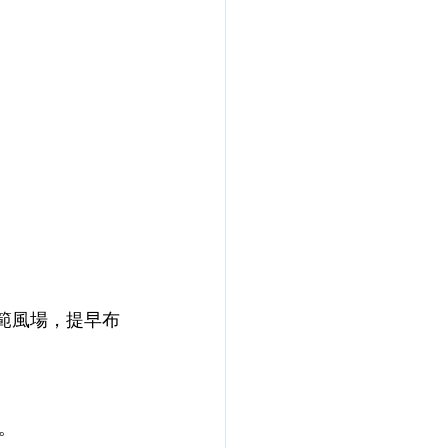
示範風場，提早布
。