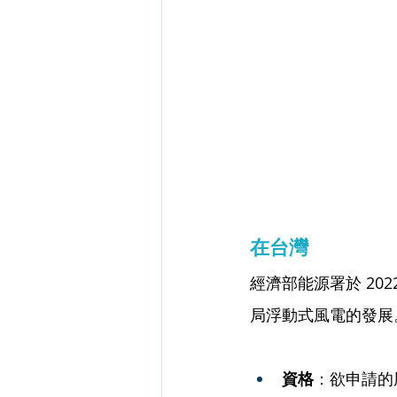
在台灣
經濟部能源署於 2
局浮動式風電的發展
資格
：欲申請的