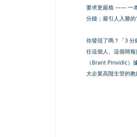
要求更嚴格 —— 一
分鐘；最引人入勝的電
你發現了嗎？「3 
任這個人、這個簡報
（Brant Pinv
大企業高階主管的教