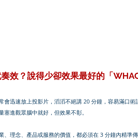
鐘就奏效？說得少卻效果最好的「WHAC
常會迅速放上投影片，滔滔不絕講 20 分鐘，容易滿口術
量塞進觀眾腦中就好，但效果不彰。
業、理念、產品或服務的價值，都必須在 3 分鐘內精準