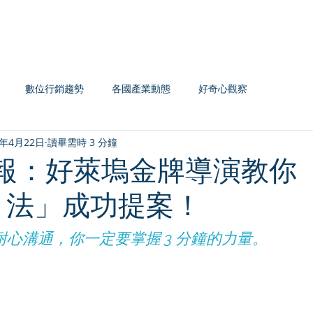
Home
認證系列
主題課程
企業內訓
數位行銷趨勢
各國產業動態
好奇心觀察
1年4月22日
讀畢需時 3 分鐘
簡報：好萊塢金牌導演教你
C 法」成功提案！
心溝通，你一定要掌握 3 分鐘的力量。