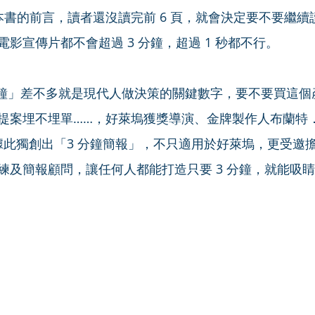
本書的前言，讀者還沒讀完前 6 頁，就會決定要不要繼續讀
影宣傳片都不會超過 3 分鐘，超過 1 秒都不行。
分鐘」差不多就是現代人做決策的關鍵數字，要不要買這個
提案埋不埋單……，好萊塢獲獎導演、金牌製作人布蘭特
idic）據此獨創出「3 分鐘簡報」，不只適用於好萊塢，更受
練及簡報顧問，讓任何人都能打造只要 3 分鐘，就能吸