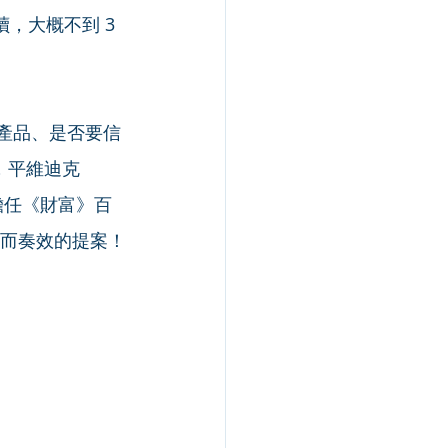
，大概不到 3 
產品、是否要信
．平維迪克
邀擔任《財富》百
睛而奏效的提案！