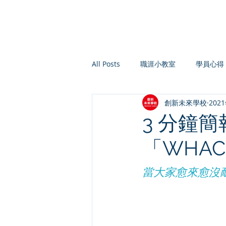
All Posts
職涯小教室
學員心得
創新未來學校
202
3 分鐘
「WHA
當大家愈來愈沒耐