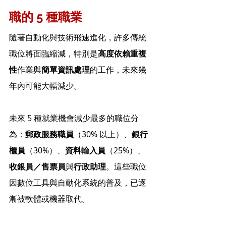
職的 5 種職業
隨著自動化與技術飛速進化，許多傳統
職位將面臨縮減，特別是
高度依賴重複
性
作業與
簡單資訊處理
的工作，未來幾
年內可能大幅減少。
未來 5 種就業機會減少最多的職位分
為：
郵政服務職員
（30% 以上）、
銀行
櫃員
（30%）、
資料輸入員
（25%）、
收銀員／售票員
與
行政助理
。這些職位
因數位工具與自動化系統的普及，已逐
漸被軟體或機器取代。