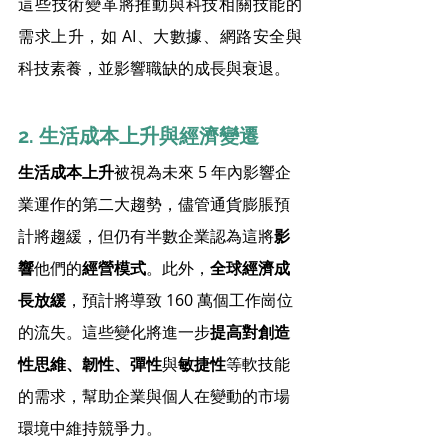
這些技術變革將推動與科技相關技能的
需求上升，如 AI、大數據、網路安全與
科技素養，並影響職缺的成長與衰退。
2. 生活成本上升與經濟變遷
生活成本上升
被視為未來 5 年內影響企
業運作的第二大趨勢，儘管通貨膨脹預
計將趨緩，但仍有半數企業認為這將
影
響
他們的
經營模式
。此外，
全球經濟成
長放緩
，預計將導致 160 萬個工作崗位
的流失。這些變化將進一步
提高對創造
性思維、韌性、彈性
與
敏捷性
等軟技能
的需求，幫助企業與個人在變動的市場
環境中維持競爭力。