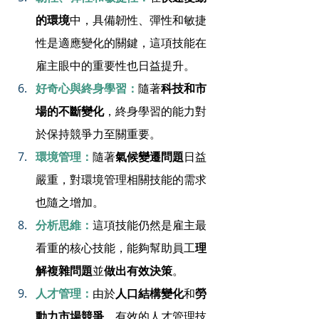
的環境
中，具備韌性、彈性和敏捷
性是適應變化的關鍵，這項技能在
雇主眼中的重要性也日益提升。
好奇心與終身學習：
隨著
科技和市
場的不斷變化
，終身學習的能力對
於保持競爭力至關重要。
環境管理：
隨著
氣候變遷問題
日益
嚴重，對環境管理相關技能的需求
也隨之增加。
分析思維：
這項技能仍然是雇主最
看重的核心技能，能夠幫助員工
理
解複雜問題
並
做出有效決策
。
人才管理：
由於
人口結構變化
和
勞
動力市場競爭
，有效的人才管理技