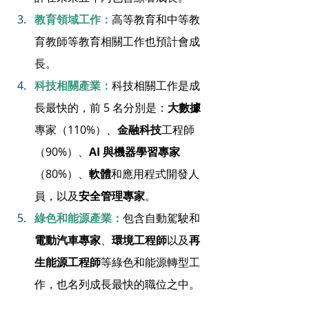
教育領域工作：
高等教育和中等教
育教師等教育相關工作也預計會成
長。
科技相關產業：
科技相關工作是成
長最快的，前 5 名分別是：
大數據
專家（110%）、
金融科技
工程師
（90%）、
AI 與機器學習專家
（80%）、
軟體
和應用程式開發人
員，以及
安全管理專家
。
綠色和能源產業：
包含自動駕駛和
電動汽車專家
、
環境工程師
以及
再
生能源工程師
等綠色和能源轉型工
作，也名列成長最快的職位之中。