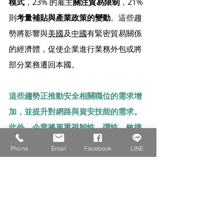
模式
，23% 的雇主
關注貿易限制
，21% 
則
考量補貼與產業政策的變動
。這些趨
勢將影響與
美國
及
中國
有緊密貿易關係
的經濟體，促使企業進行業務外包或將
部分業務遷回本國。
這些趨勢正推動安全相關職位的需求增
加，並提升對網路與資安技能的需求。
此外，企業將更重視韌性、彈性、敏捷
性、領導力與社會影響力等人際與管理
Phone
Email
Facebook
LINE
能力，以因應市場變局。
資料來源：