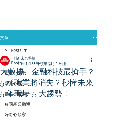
文章
All Posts
創新未來學校
All Posts
2025年1月23日
讀畢需時 5 分鐘
大數據、金融科技最搶手？
職涯小教室
5 種職業將消失？秒懂未來
學員心得
5 年職場 5 大趨勢！
數位行銷趨勢
各國產業動態
好奇心觀察