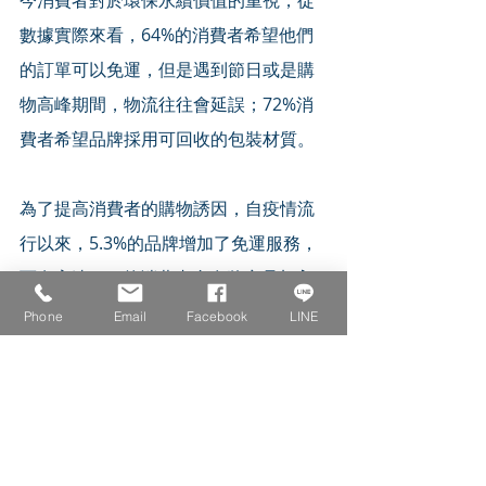
數據實際來看，64%的消費者希望他們
的訂單可以免運，但是遇到節日或是購
物高峰期間，物流往往會延誤；72%消
費者希望品牌採用可回收的包裝材質。
為了提高消費者的購物誘因，自疫情流
行以來，5.3%的品牌增加了免運服務，
而有高達65%的消費者會在將商品加入
購物車之前先檢查免運門檻。除了免費
Phone
Email
Facebook
LINE
之外，如何讓商品快速到貨也是下一個
競爭門檻，品牌必須讓物流配送變得更
加智慧化、更加貼近消費者。