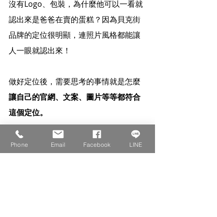
沒有Logo、包裝，為什麼他可以一看就
認出來是爸爸在賣的蛋糕？因為貝克街
品牌的定位很明顯，連照片風格都能讓
人一眼就認出來！
做好定位後，需要思考的事情就是怎麼
讓自己的官網、文案、圖片等等都符合
這個定位。
我的品牌是高級巧克力蛋糕，主色調就
Phone
Email
Facebook
LINE
是冷靜的黑（暗示巧克力）、金（暗示
高級）；在文案上我也不會搞笑，而是
用理性冷靜的方式講話，圖片和包裝也
是朝這個風格。