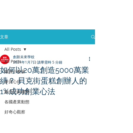
文章
All Posts
創新未來學校
All Posts
2024年1月7日
讀畢需時 5 分鐘
如何以20萬創造5000萬業
職涯小教室
績？ 貝克街蛋糕創辦人的
學員心得
1%成功創業心法
數位行銷趨勢
各國產業動態
好奇心觀察