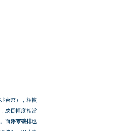
0 兆台幣），相較
幣），成長幅度相當
。而
淨零碳排
也