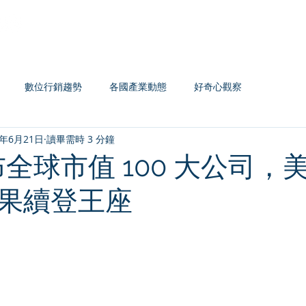
Home
認證系列
主題課程
企業內訓
數位行銷趨勢
各國產業動態
好奇心觀察
2年6月21日
讀畢需時 3 分鐘
布全球市值 100 大公司，
果續登王座