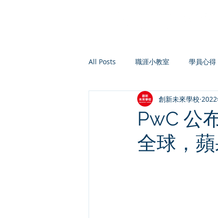
All Posts
職涯小教室
學員心得
創新未來學校
202
PwC 公
全球，蘋