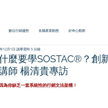
Home
認證系列
主題課程
企業內訓
數位行銷趨勢
各國產業動態
好奇心觀察
0年12月1日
讀畢需時 5 分鐘
什麼要學SOSTAC®？創
講師 楊清貴專訪
因為你缺乏一套系統性的行銷文法架構！