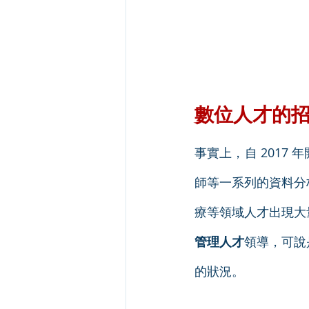
數位人才的
事實上，自 201
師等一系列的資料分
療等領域人才出現大
管理人才
領導，可說
的狀況。