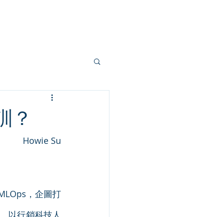
部落格
學員專區
關於創新
訓？
Howie Su
LOps，企圖打
才。以行銷科技人