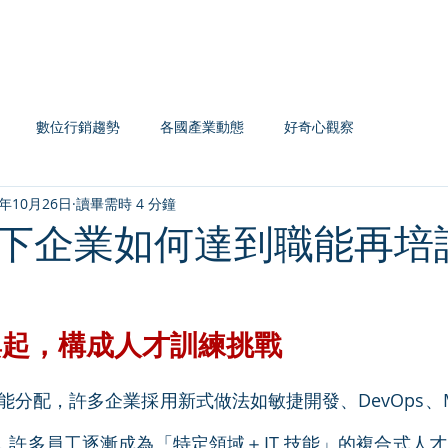
Home
認證系列
主題課程
企業內訓
數位行銷趨勢
各國產業動態
好奇心觀察
1年10月26日
讀畢需時 4 分鐘
下企業如何達到職能再培
興起，構成人才訓練挑戰
分配，許多企業採用新式做法如敏捷開發、DevOps、M
），許多員工逐漸成為「特定領域＋IT 技能」的複合式人