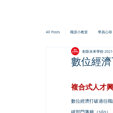
All Posts
職涯小教室
學員心得
創新未來學校
202
數位經濟
複合式人才
數位經濟打破過往職能
破部門藩籬（silo