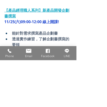
【產品經理職人系列】​新產品開發企劃
書撰寫
11/25(六)09:00-12:00 線上開課!
能針對需求撰寫產品企劃書
透過實作練習，了解企劃書撰寫的
要領
避免錯誤，以作為推廣企業產品創
新的藍圖
Phone
Email
Facebook
LINE
💪 
歡迎私訊 
LINE@
、來電 (02)6617-
1766，或關注
粉絲團
最新資訊！
🔎 
更多業界優質課程，歡迎洽
詢：