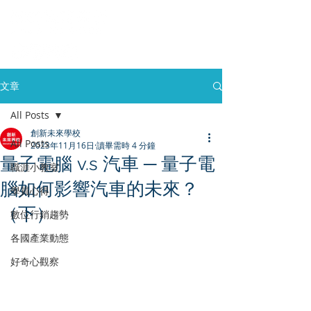
文章
All Posts
創新未來學校
All Posts
2023年11月16日
讀畢需時 4 分鐘
量子電腦 v.s 汽車 ─ 量子電
職涯小教室
腦如何影響汽車的未來？
學員心得
（下）
數位行銷趨勢
各國產業動態
好奇心觀察