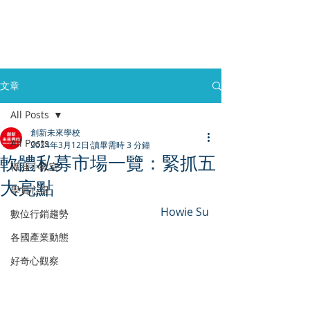
文章
All Posts
創新未來學校
All Posts
2024年3月12日
讀畢需時 3 分鐘
軟體私募市場一覽：緊抓五
職涯小教室
大亮點
學員心得
Howie Su
數位行銷趨勢
各國產業動態
好奇心觀察