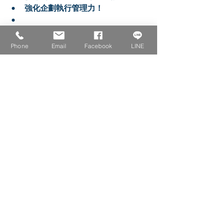
強化企劃執行管理力！
💪 
歡迎私訊 
LINE@
、來電 (02)6617-
1766，或關注
粉絲團
最新資訊！
Phone
Email
Facebook
LINE
🔎
更多業界優質課程，歡迎洽
創新未來學校｜線上學習顧問
LINE@
創新未來學校｜FB粉絲專頁
創新未來學校｜Instagram
生成式人工智慧
Private market
軟體私募市場
投資者
數位行銷趨勢