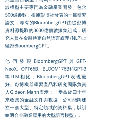
該模型主要專門為金融產業開發、包含
500億參數，根據彭博社發表的一篇研究
論文，專有的BloombergGPT由從彭博
資料源提取的3630億個數據集組成，研
究人員在金融特定自然語言處理 (NLP)上
驗證BloombergGPT。
他們發現BloombergGPT與GPT-
NeoX、OPT66B、BLOOM176B和GPT-3
等LLM相比，BloombergGPT表現最
好。彭博機器學習產品和研究團隊負責
人Gideon Mann表示：「受益於四十年
來收集的金融文件與數據，公司能夠建
立一個大型、特定領域的資料集，以訓
練適合金融業應用的大型語言模型」。