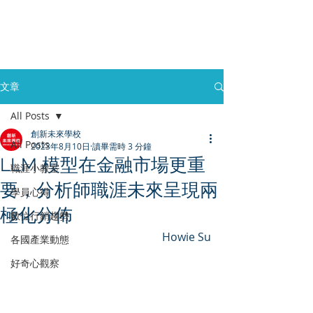
文章
All Posts
創新未來學校
All Posts
2023年8月10日
讀畢需時 3 分鐘
LLM 模型在金融市場更重
職涯小教室
要，分析師職涯未來呈現兩
學員心得
極化分佈
數位行銷趨勢
Howie Su
各國產業動態
好奇心觀察