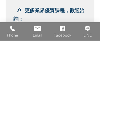
 🔎 
更多業界優質課程，歡迎洽
詢：
創新未來學校｜線上學習顧問
Phone
Email
Facebook
LINE
LINE@
創新未來學校｜FB粉絲專頁
創新未來學校｜Instagram
ChatGPT
Logic learning machine
LLM
金融產業
FinGPT
分析師
數位行銷趨勢
最新文章
查看全部