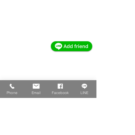
台北市大安區復興南路二段84號4樓之2
週一至週五 10:00~19:00
(02)6617-1766
線上學習顧問帳號搜尋
@innovator_school
-PMP
-NPDP
-品牌行銷課程
-行銷企劃課程
訂閱部落格｜Subscribe
-數位行銷課程
Phone
Email
Facebook
LINE