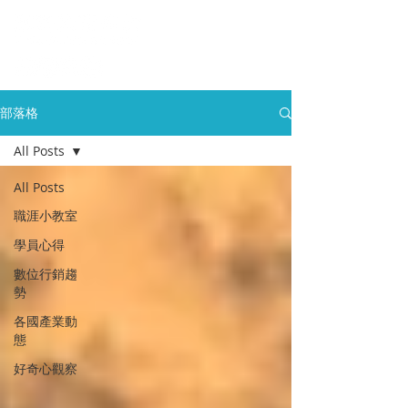
部落格
All Posts
All Posts
職涯小教室
學員心得
數位行銷趨
勢
各國產業動
態
好奇心觀察