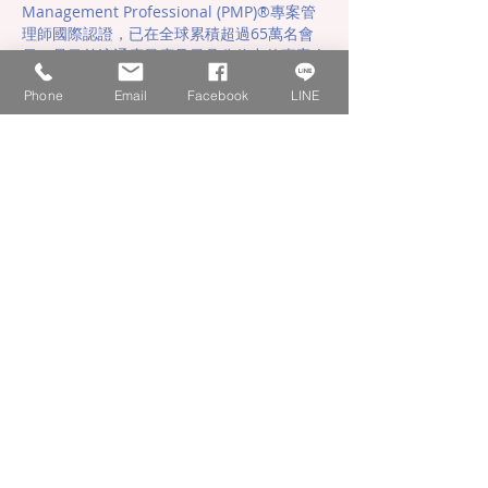
Management Professional (PMP)®專案管
理師國際認證，已在全球累積超過65萬名會
員，是目前流通度最廣且最具公信力的專案人
才國際證照。
Phone
Email
Facebook
LINE
考試資格
需參與35小時以上涵蓋Project
Management Body of Knowledge
(PMBOK® Guide)十大知識領域的專案管理
培訓，且專案經歷時數達到以下標準（二擇
一）：
(1)高中以上學歷，需具備5年以上，至少
7,500小時的專案工作時數經驗
(2)大學以上學歷，需具備3年以上，至少
4,500小時的專案工作時數經驗
考試報名流程
STEP1：報考申請，確認報考資格
STEP2：通過報考資格審核，繳付考試費用