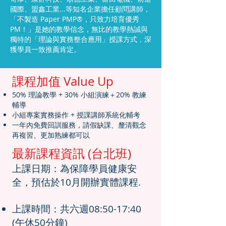
國際、盟鑫工業...等知名企業擔任顧問講師，
「不製造 Paper PMP®，只致力培育優秀
PM！」是她的教學信念，無比的教學熱誠與
獨特的「理論與實務整合應用」授課方式，深
獲學員一致推薦肯定。
課程加值 Value Up
50% 理論教學 + 30% 小組演練＋20% 教練
輔導
小組專案實務操作 + 授課講師系統化輔考
一年內免費回訓服務，請假缺課、釐清觀念
再複習、更加熟練都可以
最新課程資訊 (台北班)
上課日期：為保障學員健康安
全，預估於10月開辦實體課程.
上課時間：共六週08:50-17:40
(午休50分鐘)