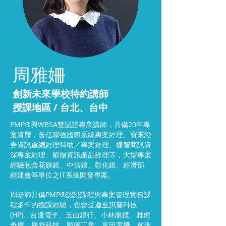
周雅姍
創新未來學校特約講師
授課地區 / 台北、台中
PMP®與WBSA雙認證專業講師，具備20年專
案資歷，曾任聯強國際系統專案經理、寶來證
券資訊處總經理特助／專案經理、捷智商訊資
深專案經理、叡揚資訊產品經理等，大型專案
經驗包含花旗銀、中信銀、彰化銀、經濟部、
經建會等單位之IT系統開發專案。
周老師具備PMP®認證課程與專案管理實務課
程多年的授課經驗，也曾受邀至惠普科技
(HP)、台達電子、玉山銀行、小林眼鏡、雅虎
奇摩、康舒科技、順德工業、富田電機、前進